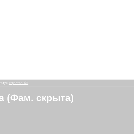
татус
«трастовый»
а (Фам. скрыта)