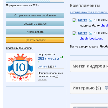
Комплименты
Портрет заполнен на 77 %
2 комплиментов в гостевой 
Отправить приватное сообщение
Татика
11.11.2015 
Добавить в друзья
морилка балок
ches
Игнорировать
Татика
11.11.2015 
cheshirbead.com/
Сделать подарок
Вы не авторизованы! Чтоб
Халявный (основной)
популярность:
+1
3617 место
↑
Метки лидеров
рейтинг
5293
?
Привилегированный
пользователь
10
уровня
Интервью (2)