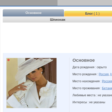
Основное
Блог
( 1 )
Шпионаж
Основное
Дата рождения : скрыто
Место рождения :
Россия
,
Н
Место нахождения :
Россия
Место проживания :
Бетанк
Любимые места : не указа
Интересы : не указаны